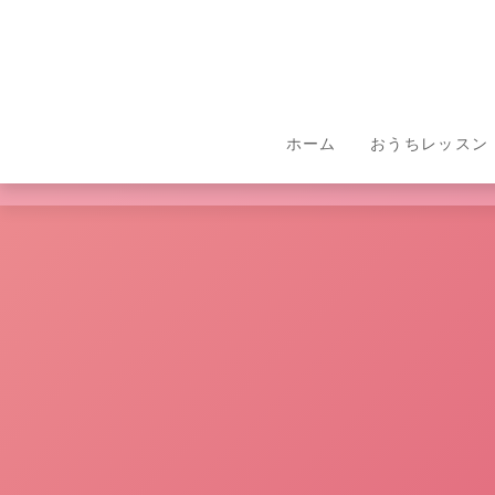
hom
ホーム
おうちレッスン
ouchi lesson
e