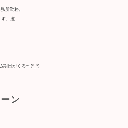
事務所勤務。
ます。泣
日がくる〜(*_*)
ローン