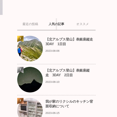
最近の投稿
人気の記事
オススメ
1
【北アルプス登山】表銀座縦走
3DAY 1日目
2023-08-06
2
【北アルプス登山】表銀座縦
走 3DAY 2日目
2023-08-10
3
我が家のリクシルのキッチン背
面収納について
2023-06-15