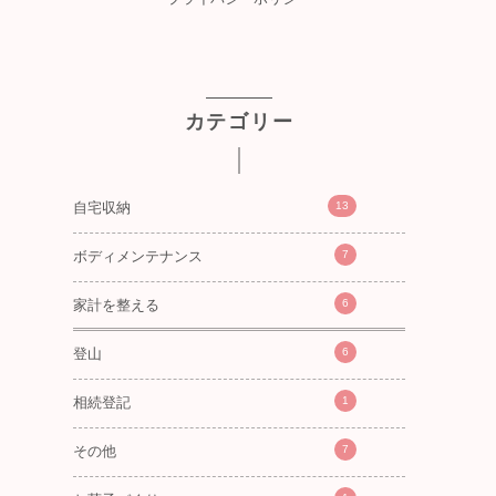
カテゴリー
13
自宅収納
7
ボディメンテナンス
6
家計を整える
6
登山
1
相続登記
7
その他