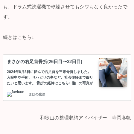
も、ドラム式洗濯機で乾燥させてもシワもなく良かったで
す。
続きはこちら↓
まさかの右足首骨折(26日目〜32日目)
2024年6月8日に転んで右足首を三果骨折しました。
入院中や手術、リハビリの事など、社会復帰まで綴り
たいと思います。 骨折の経緯はこちら↓ 傷口の写真が
あります。苦手な方はご注意ください。 26日目つ
まほの魔法
いにギブスが取れる 抜糸から1週間後、ついにギブス
が取れました。 これで右足に荷重をかけて歩ける、退
院も近づいてきたと喜んで maho 先生、退院はいつ頃
ですか？(๑˃̵ᴗ˂̵) 医師まだ、足に体重かけれないから、
2週間はかかるよ mahoえ？… 入院中、足首骨折した
和歌山の整理収納アドバイザー 寺岡麻帆
方のブログやネット情報を色々検索していたので、大
体1ヶ月で退院出来ると思っていたので、ショックで