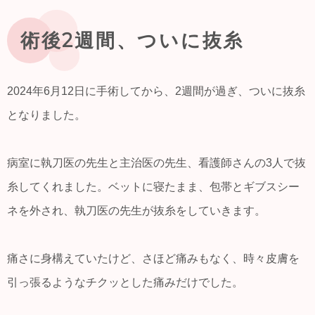
い 立てないのです これは、マズイ事になった。ハイ
キングとは言え、片道40分の山道。夫が私を背負って
下山すると言って、背中に背負って山道を下るが、休
術後2週間、ついに抜糸
み休み20分程で、私が限界に達しました。夫にしがみ
つく力がないのです。 このままでは、日が暮れても下
山出来そうに...
2024年6月12日に手術してから、2週間が過ぎ、ついに抜糸
となりました。
病室に執刀医の先生と主治医の先生、看護師さんの3人で抜
糸してくれました。ベットに寝たまま、包帯とギブスシー
ネを外され、執刀医の先生が抜糸をしていきます。
痛さに身構えていたけど、さほど痛みもなく、時々皮膚を
引っ張るようなチクッとした痛みだけでした。