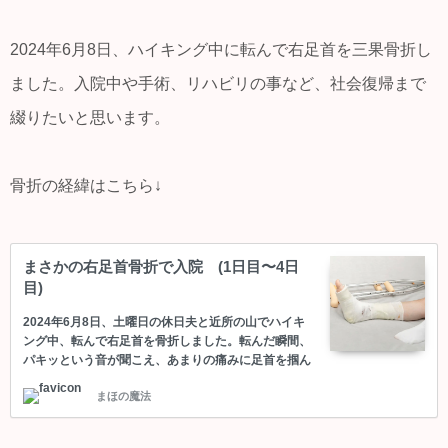
2024年6月8日、ハイキング中に転んで右足首を三果骨折し
ました。入院中や手術、リハビリの事など、社会復帰まで
綴りたいと思います。
骨折の経緯はこちら↓
まさかの右足首骨折で入院 (1日目〜4日
目)
2024年6月8日、土曜日の休日夫と近所の山でハイキ
ング中、転んで右足首を骨折しました。転んだ瞬間、
パキッという音が聞こえ、あまりの痛みに足首を掴ん
で、しゃがみそのまま動けなくなりました。隣にいた
まほの魔法
夫に支えてもらって、立ち上がった瞬間、脳天まで痛
みがかけぬけ、冷や汗と吐気、血の気が引き、崩れる
ように地面に倒れこんだのです。 歩こうにも歩けな