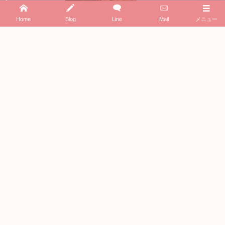
【北アルプス登山】表銀座縦走 3DAY 3日目(最終日)
Home
Blog
Line
Mail
メニュー
My生前整理
プライバシーポリシー
特定商取引法に基づく表示