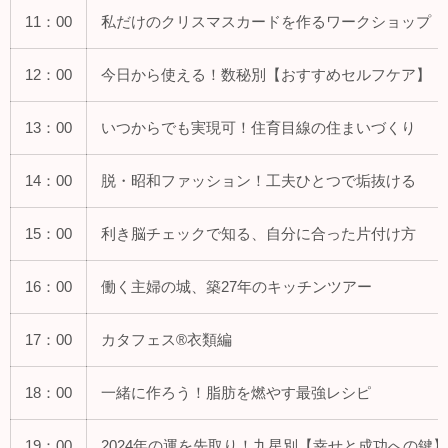
11：00
私だけのクリスマスカードを作るワークショップ
12：00
今日から使える！数秘別【おすすめセルフケア】
13：00
いつからでも実現可！住育目線の住まいづくり
14：00
脱・昭和ファッション！工夫ひとつで垢抜ける
15：00
利き脳チェックで知る、自分に合った片付け方
16：00
働く主婦の城、築27年のキッチンツアー
17：00
カタフェス®衣類編
18：00
一緒に作ろう！脂肪を燃やす最強レシピ
19：00
2024年の運を先取り！九星別【幸せと成功への鍵】