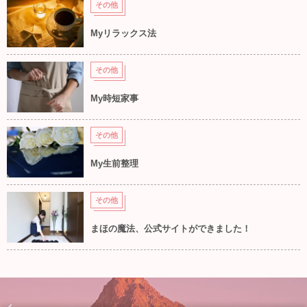
その他
Myリラックス法
その他
My時短家事
その他
My生前整理
その他
まほの魔法、公式サイトができました！