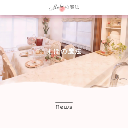
ま
ほ
の
魔
法
News