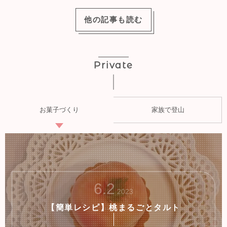
他の記事も読む
Private
お菓子づくり
家族で登山
8
6
.
10
.
2
2023
2023
【北アルプス登山】表銀座縦走 3DAY 2日
【簡単レシピ】桃まるごとタルト
目