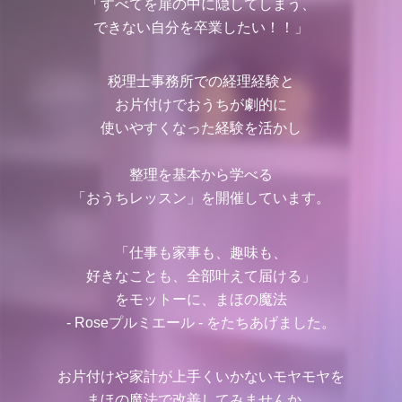
「すべてを扉の中に隠してしまう、
できない自分を卒業したい！！」
税理士事務所での経理経験と
お片付けでおうちが劇的に
使いやすくなった経験を活かし
整理を基本から学べる
「おうちレッスン」を開催しています。
「仕事も家事も、趣味も、
好きなことも、全部叶えて届ける」
をモットーに、まほの魔法
- Roseプルミエール - をたちあげました。
お片付けや家計が上手くいかないモヤモヤを
まほの魔法で改善してみませんか。